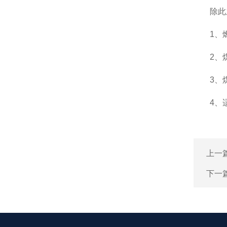
除此之
1、燃
2、煤
3、煤
4、适量
上一
下一