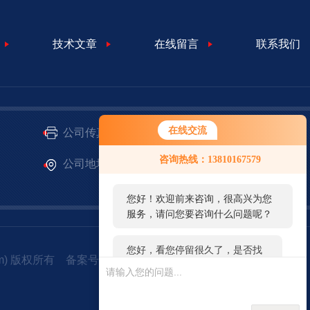
技术文章
在线留言
联系我们
在线交流
公司传真：
86-010-51053630
您好！欢迎前来咨询，很高兴为您
咨询热线：13810167579
公司地址：
北京市通州区经济开发区聚富苑产
服务，请问您要咨询什么问题呢？
业园区聚和六街1号-69
您好，看您停留很久了，是否找到
了需求产品，您可以直接在线与我
联系！
om) 版权所有
备案号：
京ICP备14033584号-1