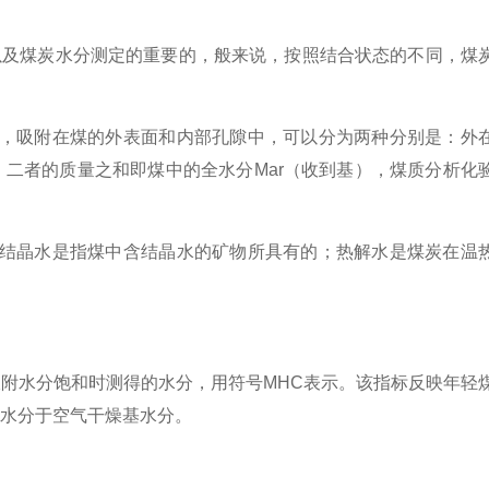
及煤炭水分测定的重要的，般来说，按照结合状态的不同，煤
，吸附在煤的外表面和内部孔隙中，可以分为两种分别是：外
基，二者的质量之和即煤中的全水分Mar（收到基），煤质分析化
结晶水是指煤中含结晶水的矿物所具有的；热解水是煤炭在温
附水分饱和时测得的水分，用符号MHC表示。该指标反映年轻
在水分于空气干燥基水分。