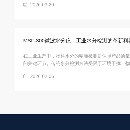
2026-03-20
300采用2.40GHz低频微波，通过测量微波透射
结合超声波质量补偿探头计算的瞬时总质量，推算物
优势在于：全水分测量：微波可穿透物料内部，同时
传统红外仅测表面导致的偏差。抗干扰设计：...
MSF-300微波水分仪：工业水分检测的革新利
在工业生产中，物料水分的精准检测是保障产品质量
的关键环节。传统水分检测方法受限于环境干扰、物
满足现代工业对实时性、准确性和稳定性的高要求。M
2026-02-06
创新的低频微波与质量补偿技术，为固体物料水分检
成为工业领域水分检测的优选设备。一、穿透式检测，
300采用2.40GHz低频微波，可穿透高密度物料
分含量。其核心原理基于水的介电常数和介质...