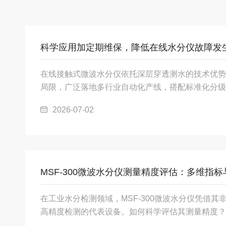
科学应用加定期维保，降低在线水分仪故障发
在线接触式微波水分仪依托深层穿透测水的技术优势
局限，广泛落地多行业自动化产线，搭配标准化分级
控价值，又能延长设备使用寿命、减少检修成本。从
2026-07-02
表适配各类非导电固体物料的连续在线监测，可灵活
料机、料仓、下料管道、搅拌设备等多种工艺点位。
米、面粉、豆制品、调味品原料含水率管控，联动烘
质，规避原料受潮霉变；在建材生产领域，实时监测砂
MSF-300微波水分仪测量精度评估：多维指
在工业水分检测领域，MSF-300微波水分仪凭借
高精度检测的代表设备。如何科学评估其测量精度？
环境适应性及实际工业验证四个维度综合分析。一、技